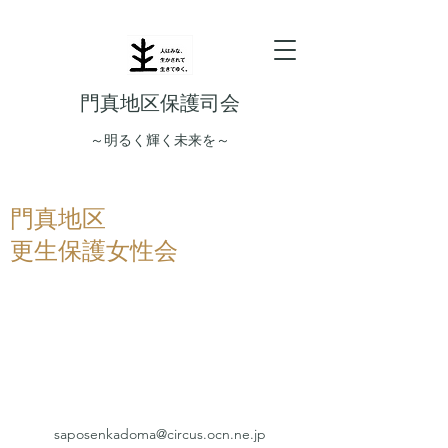
門真地区保護司会
～明るく輝く未来を～
門真地区
更生保護女性会
saposenkadoma@circus.ocn.ne.jp